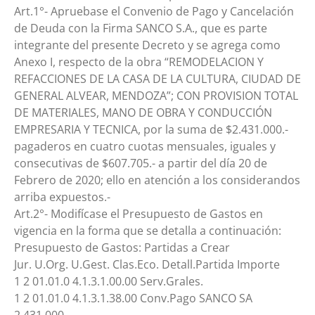
Art.1°- Apruebase el Convenio de Pago y Cancelación
de Deuda con la Firma SANCO S.A., que es parte
integrante del presente Decreto y se agrega como
Anexo I, respecto de la obra “REMODELACION Y
REFACCIONES DE LA CASA DE LA CULTURA, CIUDAD DE
GENERAL ALVEAR, MENDOZA”; CON PROVISION TOTAL
DE MATERIALES, MANO DE OBRA Y CONDUCCIÓN
EMPRESARIA Y TECNICA, por la suma de $2.431.000.-
pagaderos en cuatro cuotas mensuales, iguales y
consecutivas de $607.705.- a partir del día 20 de
Febrero de 2020; ello en atención a los considerandos
arriba expuestos.-
Art.2°- Modifícase el Presupuesto de Gastos en
vigencia en la forma que se detalla a continuación:
Presupuesto de Gastos: Partidas a Crear
Jur. U.Org. U.Gest. Clas.Eco. Detall.Partida Importe
1 2 01.01.0 4.1.3.1.00.00 Serv.Grales.
1 2 01.01.0 4.1.3.1.38.00 Conv.Pago SANCO SA
2.431.000.-