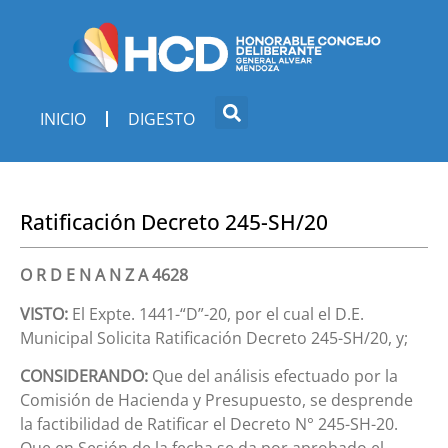
INICIO
DIGESTO
Ratificación Decreto 245-SH/20
O R D E N A N Z A 4628
VISTO:
El Expte. 1441-“D”-20, por el cual el D.E.
Municipal Solicita Ratificación Decreto 245-SH/20, y;
CONSIDERANDO:
Que del análisis efectuado por la
Comisión de Hacienda y Presupuesto, se desprende
la factibilidad de Ratificar el Decreto N° 245-SH-20.
Que en Sesión de la fecha se da por aprobado el