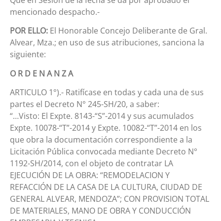
mencionado despacho.-
POR ELLO:
El Honorable Concejo Deliberante de Gral.
Alvear, Mza.; en uso de sus atribuciones, sanciona la
siguiente:
O R D E N A N Z A
ARTICULO 1°).- Ratifícase en todas y cada una de sus
partes el Decreto N° 245-SH/20, a saber:
“…Visto: El Expte. 8143-“S”-2014 y sus acumulados
Expte. 10078-“T”-2014 y Expte. 10082-“T”-2014 en los
que obra la documentación correspondiente a la
Licitación Pública convocada mediante Decreto N°
1192-SH/2014, con el objeto de contratar LA
EJECUCIÓN DE LA OBRA: “REMODELACION Y
REFACCIÓN DE LA CASA DE LA CULTURA, CIUDAD DE
GENERAL ALVEAR, MENDOZA”; CON PROVISION TOTAL
DE MATERIALES, MANO DE OBRA Y CONDUCCIÓN