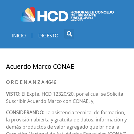
INICIO
DIGESTO
Acuerdo Marco CONAE
O R D E N A N Z A 4646
VISTO:
El Expte. HCD 12320/20, por el cual se Solicita
Suscribir Acuerdo Marco con CONAE, y;
CONSIDERANDO:
La asistencia técnica, de formación,
la provisión abierta y gratuita de datos, información y
demás productos de valor agregado que brinda la
Comisión Nacional de Actividades Espaciales (CONAE)