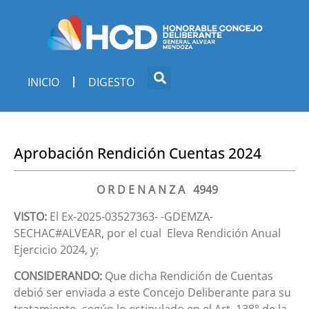
INICIO
DIGESTO
Aprobación Rendición Cuentas 2024
O R D E N A N Z A 4949
VISTO:
El Ex-2025-03527363- -GDEMZA-
SECHAC#ALVEAR, por el cual Eleva Rendición Anual
Ejercicio 2024, y;
CONSIDERANDO:
Que dicha Rendición de Cuentas
debió ser enviada a este Concejo Deliberante para su
tratamiento, según lo estipulado en el Art. 138° de la