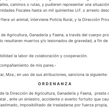
alles, caminos o rutas, y pudieren representar una situació
idades Fiscales hasta un mil quinientas U.F. o arresto des
iera un animal, interviene Policía Rural, y la Dirección Prov
 de Agricultura, Ganadería y Faena, a través del cuerpo pr
do resultaren muertos y/o lesionados de gravedad, a fin de 
bilidad la labor de colaboración y cooperación.
 acompañamiento de mis pares.-
r, Mza.; en uso de sus atribuciones, sanciona la siguiente:
O R D E N A N Z A
 de la Dirección de Agricultura, Ganadería y Faena, preste 
atal , ante un siniestro, accidente o evento fortuito que c
 lastimado, imposibilitado de trasladarse por fuerza propia, e