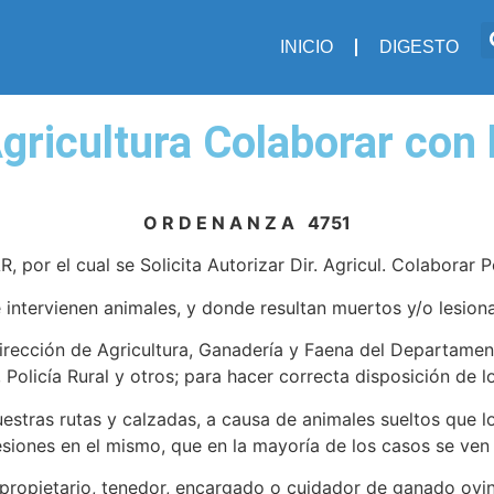
INICIO
DIGESTO
Agricultura Colaborar con 
O R D E N A N Z A 4751
l cual se Solicita Autorizar Dir. Agricul. Colaborar Poli
 intervienen animales, y donde resultan muertos y/o lesion
Dirección de Agricultura, Ganadería y Faena del Departamen
 Policía Rural y otros; para hacer correcta disposición de 
estras rutas y calzadas, a causa de animales sueltos que l
esiones en el mismo, que en la mayoría de los casos se ven 
 propietario, tenedor, encargado o cuidador de ganado ovin