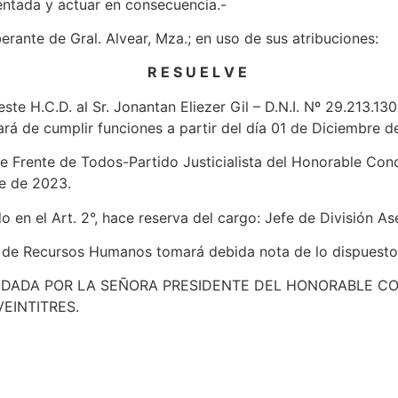
sentada y actuar en consecuencia.-
rante de Gral. Alvear, Mza.; en uso de sus atribuciones:
R E S U E L V E
ste H.C.D. al Sr. Jonantan Eliezer Gil – D.N.I. Nº 29.213.
ará de cumplir funciones a partir del día 01 de Diciembre d
 Frente de Todos-Partido Justicialista del Honorable Conc
re de 2023.
en el Art. 2°, hace reserva del cargo: Jefe de División A
ón de Recursos Humanos tomará debida nota de lo dispuesto
.M.- DADA POR LA SEÑORA PRESIDENTE DEL HONORABLE
EINTITRES.