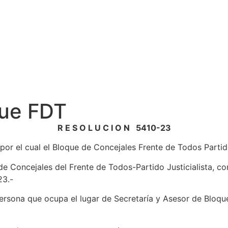
que FDT
R E S O L U C I O N 5410-23
cual el Bloque de Concejales Frente de Todos Partido Ju
 Concejales del Frente de Todos-Partido Justicialista, com
23.-
rsona que ocupa el lugar de Secretaría y Asesor de Bloque 