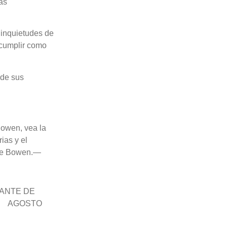
as
 inquietudes de
 cumplir como
 de sus
Bowen, vea la
ias y el
 de Bowen.—
RANTE DE
DE AGOSTO