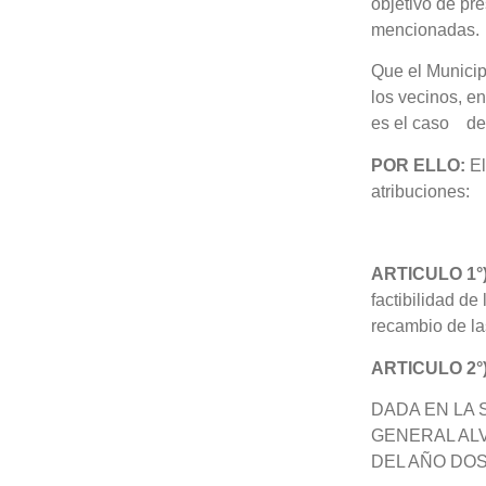
objetivo de pr
mencionadas.
Que el Municip
los vecinos, e
es el caso d
POR ELLO:
El
atribuciones:
ARTICULO 1°)
factibilidad de
recambio de la
ARTICULO 2°
DADA EN LA
GENERAL AL
DEL AÑO DOS 