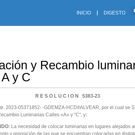
INICIO
DIGESTO
ación y Recambio luminar
 A y C
R E S O L U C I O N 5383-23
te. 2023-05371852- -GDEMZA-HCD#ALVEAR, por el cual se So
ecambio Luminarias Calles «A» y “C“, y;
NDO:
La necesidad de colocar luminarias en lugares alejados a
ento y reposición de las que se encuentran colocadas en distint