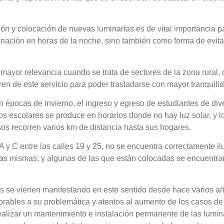
ión y colocación de nuevas luminarias es de vital importancia p
minación en horas de la noche, sino también como forma de evit
mayor relevancia cuando se trata de sectores de la zona rural,
ren de este servicio para poder trasladarse con mayor tranquili
 épocas de invierno, el ingreso y egreso de estudiantes de div
os escolares se produce en horarios donde no hay luz solar, y l
os recorren varios km de distancia hasta sus hogares.
A y C entre las calles 19 y 25, no se encuentra correctamente i
e las mismas, y algunas de las que están colocadas se encuentra
s se vienen manifestando en este sentido desde hace varios añ
orables a su problemática y atentos al aumento de los casos de
ealizar un mantenimiento e instalación permanente de las lumina