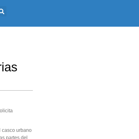
ias
licita
l casco urbano
as partes del