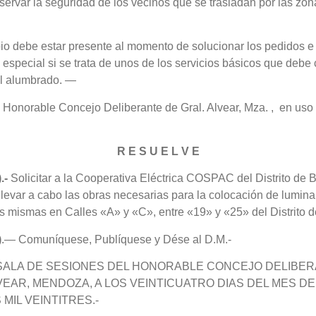
eservar la seguridad de los vecinos que se trasladan por las zon
io debe estar presente al momento de solucionar los pedidos e
n especial si se trata de unos de los servicios básicos que debe
el alumbrado. —
 Honorable Concejo Deliberante de Gral. Alvear, Mza. , en uso
R E S U E L V E
.-
Solicitar a la Cooperativa Eléctrica COSPAC del Distrito de 
 llevar a cabo las obras necesarias para la colocación de luminar
s mismas en Calles «A» y «C», entre «19» y «25» del Distrito
)
.— Comuníquese, Publíquese y Dése al D.M.-
 SALA DE SESIONES DEL HONORABLE CONCEJO DELIBE
VEAR, MENDOZA, A LOS VEINTICUATRO DIAS DEL MES 
MIL VEINTITRES.-