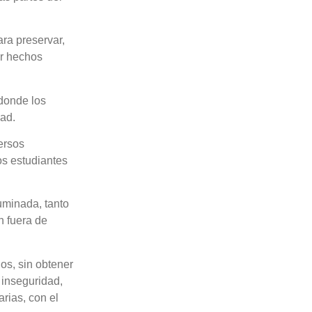
ara preservar,
ar hechos
 donde los
dad.
ersos
os estudiantes
luminada, tanto
n fuera de
os, sin obtener
 inseguridad,
rias, con el