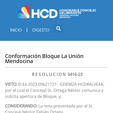
INICIO
DIGESTO
Conformación Bloque La Unión
Mendocina
R E S O L U C I O N 5416-23
VISTO:
El Ex-2023-09621721- -GDEMZA-HCD#ALVEAR,
por el cual el Concejal Sr. Ortega Néstor comunica y
solicita apertura de Bloque, y;
CONSIDERANDO:
La nota presentada por el Sr.
Concejal Néstor Fabián Ortega