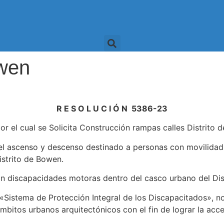
wen
R E S O L U C I Ó N 5386-23
cual se Solicita Construcción rampas calles Distrito d
l ascenso y descenso destinado a personas con movilidad r
istrito de Bowen.
n discapacidades motoras dentro del casco urbano del Dis
«Sistema de Protección Integral de los Discapacitados», n
ámbitos urbanos arquitectónicos con el fin de lograr la acce