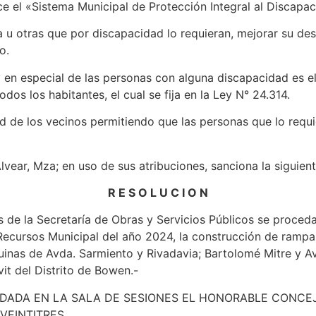
e el «Sistema Municipal de Protección Integral al Discapac
u otras que por discapacidad lo requieran, mejorar su desp
o.
 y en especial de las personas con alguna discapacidad es e
dos los habitantes, el cual se fija en la Ley N° 24.314.
dad de los vecinos permitiendo que las personas que lo re
ear, Mza; en uso de sus atribuciones, sanciona la siguient
R E S O L U C I O N
s de la Secretaría de Obras y Servicios Públicos se proceda 
Recursos Municipal del año 2024, la construcción de ramp
squinas de Avda. Sarmiento y Rivadavia; Bartolomé Mitre y 
it del Distrito de Bowen.-
.M.- DADA EN LA SALA DE SESIONES EL HONORABLE CON
VEINTITRES.