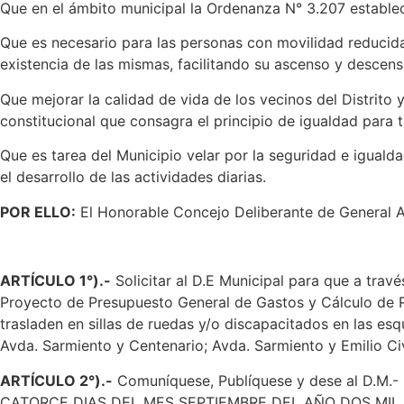
Que en el ámbito municipal la Ordenanza N° 3.207 establec
Que es necesario para las personas con movilidad reducida 
existencia de las mismas, facilitando su ascenso y descens
Que mejorar la calidad de vida de los vecinos del Distrito
constitucional que consagra el principio de igualdad para to
Que es tarea del Municipio velar por la seguridad e igual
el desarrollo de las actividades diarias.
POR ELLO:
El Honorable Concejo Deliberante de General Alv
ARTÍCULO 1°).-
Solicitar al D.E Municipal para que a travé
Proyecto de Presupuesto General de Gastos y Cálculo de 
trasladen en sillas de ruedas y/o discapacitados en las e
Avda. Sarmiento y Centenario; Avda. Sarmiento y Emilio Civ
ARTÍCULO 2°).-
Comuníquese, Publíquese y dese al D
CATORCE DIAS DEL MES SEPTIEMBRE DEL AÑO DOS MIL 