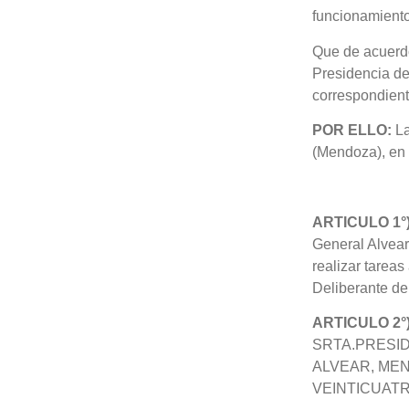
funcionamiento 
Que de acuerdo
Presidencia de
correspondient
POR ELLO:
La
(Mendoza), en 
ARTICULO 1°)
General Alvear 
realizar tarea
Deliberante de 
ARTICULO 2°)
SRTA.PRESI
ALVEAR, MEN
VEINTICUATR