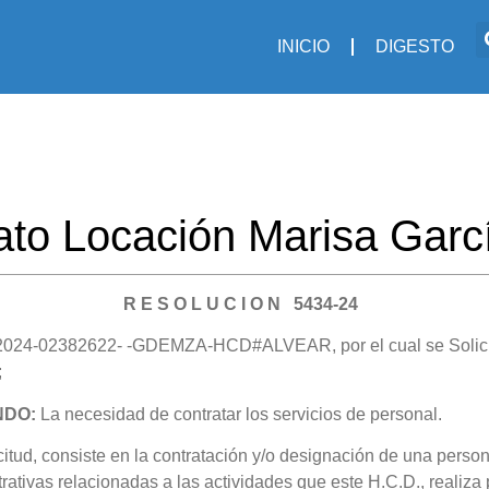
INICIO
DIGESTO
ato Locación Marisa Garc
R E S O L U C I O N 5434-24
2024-02382622- -GDEMZA-HCD#ALVEAR, por el cual se Solici
;
NDO:
La necesidad de contratar los servicios de personal.
itud, consiste en la contratación y/o designación de una person
rativas relacionadas a las actividades que este H.C.D., realiza