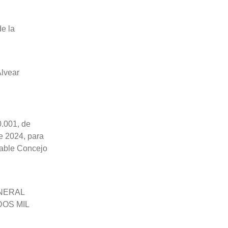
de la
Alvear
.001, de
de 2024, para
rable Concejo
NERAL
DOS MIL