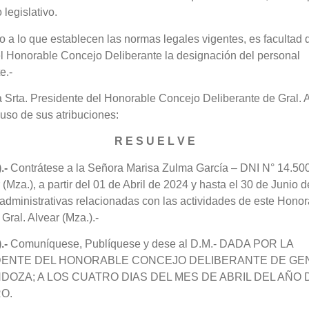
legislativo.
 a lo que establecen las normas legales vigentes, es facultad 
l Honorable Concejo Deliberante la designación del personal
e.-
 Srta. Presidente del Honorable Concejo Deliberante de Gral. 
uso de sus atribuciones:
R E S U E L V E
.-
Contrátese a la Señora Marisa Zulma García – DNI N° 14.500
(Mza.), a partir del 01 de Abril de 2024 y hasta el 30 de Junio 
s administrativas relacionadas con las actividades de este Hono
Gral. Alvear (Mza.).-
.-
Comuníquese, Publíquese y dese al D.M.- DADA POR LA
DENTE DEL HONORABLE CONCEJO DELIBERANTE DE GE
DOZA; A LOS CUATRO DIAS DEL MES DE ABRIL DEL AÑO 
O.