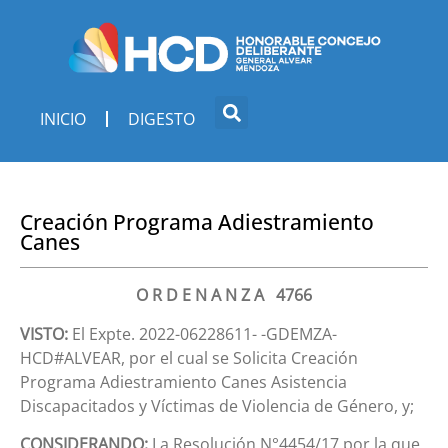
INICIO
DIGESTO
Creación Programa Adiestramiento
Canes
O R D E N A N Z A 4766
VISTO:
El Expte. 2022-06228611- -GDEMZA-
HCD#ALVEAR, por el cual se Solicita Creación
Programa Adiestramiento Canes Asistencia
Discapacitados y Víctimas de Violencia de Género, y;
CONSIDERANDO:
La Resolución N°4454/17 por la que