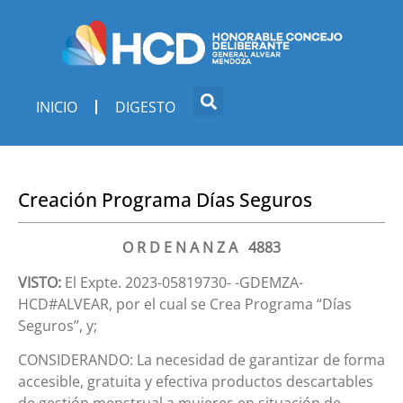
INICIO
DIGESTO
Creación Programa Días Seguros
O R D E N A N Z A 4883
VISTO:
El Expte. 2023-05819730- -GDEMZA-
HCD#ALVEAR, por el cual se Crea Programa “Días
Seguros”, y;
CONSIDERANDO: La necesidad de garantizar de forma
accesible, gratuita y efectiva productos descartables
de gestión menstrual a mujeres en situación de