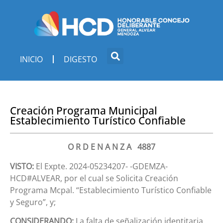
INICIO
DIGESTO
Creación Programa Municipal
Establecimiento Turístico Confiable
O R D E N A N Z A 4887
VISTO:
El Expte. 2024-05234207- -GDEMZA-
HCD#ALVEAR, por el cual se Solicita Creación
Programa Mcpal. “Establecimiento Turístico Confiable
y Seguro”, y;
CONSIDERANDO:
La falta de señalización identitaria