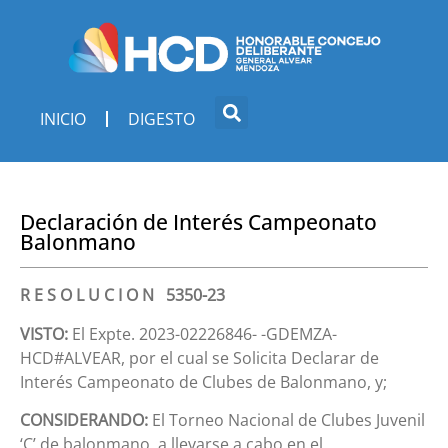
INICIO
DIGESTO
Declaración de Interés Campeonato
Balonmano
R E S O L U C I O N 5350-23
VISTO:
El Expte. 2023-02226846- -GDEMZA-
HCD#ALVEAR, por el cual se Solicita Declarar de
Interés Campeonato de Clubes de Balonmano, y;
CONSIDERANDO:
El Torneo Nacional de Clubes Juvenil
‘C’ de balonmano, a llevarse a cabo en el