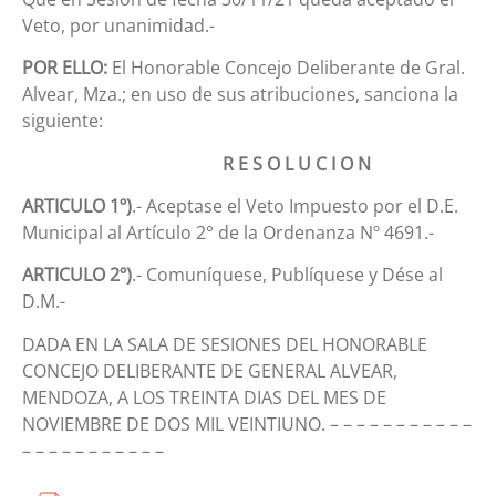
Veto, por unanimidad.-
POR ELLO:
El Honorable Concejo Deliberante de Gral.
Alvear, Mza.; en uso de sus atribuciones, sanciona la
siguiente:
R E S O L U C I O N
ARTICULO 1º)
.- Aceptase el Veto Impuesto por el D.E.
Municipal al Artículo 2° de la Ordenanza Nº 4691.-
ARTICULO 2º)
.- Comuníquese, Publíquese y Dése al
D.M.-
DADA EN LA SALA DE SESIONES DEL HONORABLE
CONCEJO DELIBERANTE DE GENERAL ALVEAR,
MENDOZA, A LOS TREINTA DIAS DEL MES DE
NOVIEMBRE DE DOS MIL VEINTIUNO. – – – – – – – – – – –
– – – – – – – – – – –