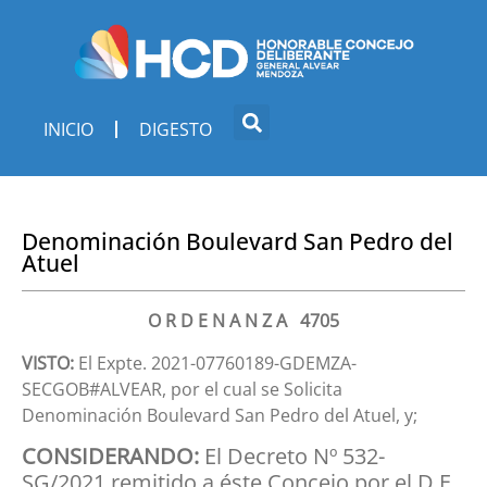
INICIO
DIGESTO
Denominación Boulevard San Pedro del
Atuel
O R D E N A N Z A 4705
VISTO:
El Expte. 2021-07760189-GDEMZA-
SECGOB#ALVEAR, por el cual se Solicita
Denominación Boulevard San Pedro del Atuel, y;
CONSIDERANDO:
El Decreto Nº 532-
SG/2021 remitido a éste Concejo por el D.E.