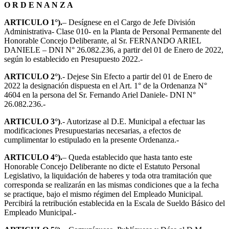
O R D E N A N Z A
ARTICULO 1°).
– Desígnese en el Cargo de Jefe División
Administrativa- Clase 010- en la Planta de Personal Permanente del
Honorable Concejo Deliberante, al Sr. FERNANDO ARIEL
DANIELE – DNI N° 26.082.236, a partir del 01 de Enero de 2022,
según lo establecido en Presupuesto 2022.-
ARTICULO 2°)
.- Dejese Sin Efecto a partir del 01 de Enero de
2022 la designación dispuesta en el Art. 1° de la Ordenanza N°
4604 en la persona del Sr. Fernando Ariel Daniele- DNI N°
26.082.236.-
ARTICULO 3°)
.- Autorizase al D.E. Municipal a efectuar las
modificaciones Presupuestarias necesarias, a efectos de
cumplimentar lo estipulado en la presente Ordenanza.-
ARTICULO 4°).
– Queda establecido que hasta tanto este
Honorable Concejo Deliberante no dicte el Estatuto Personal
Legislativo, la liquidación de haberes y toda otra tramitación que
corresponda se realizarán en las mismas condiciones que a la fecha
se practique, bajo el mismo régimen del Empleado Municipal.
Percibirá la retribución establecida en la Escala de Sueldo Básico del
Empleado Municipal.-