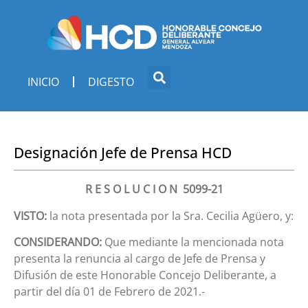
INICIO
DIGESTO
Designación Jefe de Prensa HCD
R E S O L U C I O N 5099-21
VISTO:
la nota presentada por la Sra. Cecilia Agüero, y:
CONSIDERANDO:
Que mediante la mencionada nota
presenta la renuncia al cargo de Jefe de Prensa y
Difusión de este Honorable Concejo Deliberante, a
partir del día 01 de Febrero de 2021.-