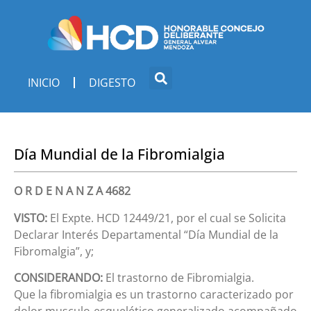
INICIO
DIGESTO
Día Mundial de la Fibromialgia
O R D E N A N Z A 4682
VISTO:
El Expte. HCD 12449/21, por el cual se Solicita
Declarar Interés Departamental “Día Mundial de la
Fibromalgia”, y;
CONSIDERANDO:
El trastorno de Fibromialgia.
Que la fibromialgia es un trastorno caracterizado por
dolor musculo-esquelético generalizado acompañado