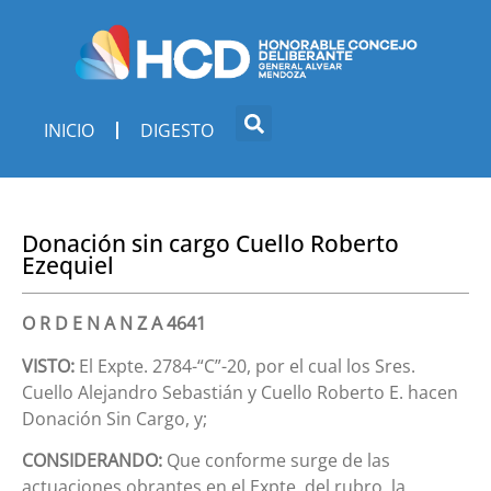
INICIO
DIGESTO
Donación sin cargo Cuello Roberto
Ezequiel
O R D E N A N Z A 4641
VISTO:
El Expte. 2784-“C”-20, por el cual los Sres.
Cuello Alejandro Sebastián y Cuello Roberto E. hacen
Donación Sin Cargo, y;
CONSIDERANDO:
Que conforme surge de las
actuaciones obrantes en el Expte. del rubro, la