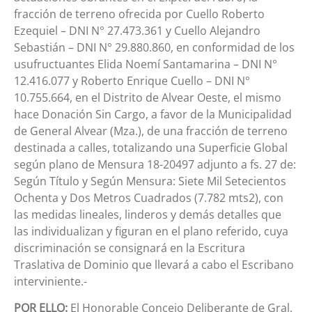
fracción de terreno ofrecida por Cuello Roberto
Ezequiel – DNI N° 27.473.361 y Cuello Alejandro
Sebastián – DNI N° 29.880.860, en conformidad de los
usufructuantes Elida Noemí Santamarina – DNI N°
12.416.077 y Roberto Enrique Cuello – DNI N°
10.755.664, en el Distrito de Alvear Oeste, el mismo
hace Donación Sin Cargo, a favor de la Municipalidad
de General Alvear (Mza.), de una fracción de terreno
destinada a calles, totalizando una Superficie Global
según plano de Mensura 18-20497 adjunto a fs. 27 de:
Según Título y Según Mensura: Siete Mil Setecientos
Ochenta y Dos Metros Cuadrados (7.782 mts2), con
las medidas lineales, linderos y demás detalles que
las individualizan y figuran en el plano referido, cuya
discriminación se consignará en la Escritura
Traslativa de Dominio que llevará a cabo el Escribano
interviniente.-
POR ELLO:
El Honorable Concejo Deliberante de Gral.