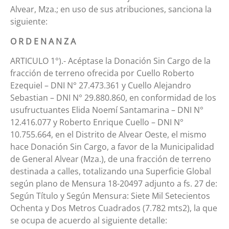
Alvear, Mza.; en uso de sus atribuciones, sanciona la
siguiente:
O R D E N A N Z A
ARTICULO 1°).- Acéptase la Donación Sin Cargo de la
fracción de terreno ofrecida por Cuello Roberto
Ezequiel – DNI N° 27.473.361 y Cuello Alejandro
Sebastian – DNI N° 29.880.860, en conformidad de los
usufructuantes Elida Noemí Santamarina – DNI N°
12.416.077 y Roberto Enrique Cuello – DNI N°
10.755.664, en el Distrito de Alvear Oeste, el mismo
hace Donación Sin Cargo, a favor de la Municipalidad
de General Alvear (Mza.), de una fracción de terreno
destinada a calles, totalizando una Superficie Global
según plano de Mensura 18-20497 adjunto a fs. 27 de:
Según Título y Según Mensura: Siete Mil Setecientos
Ochenta y Dos Metros Cuadrados (7.782 mts2), la que
se ocupa de acuerdo al siguiente detalle: