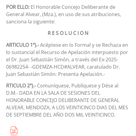
POR ELLO:
El Honorable Concejo Deliberante de
General Alvear, (Mza.), en uso de sus atribuciones,
sanciona la siguiente:
R E S O L U C I O N
ARTICULO 1º).-
Acéptese en lo Formal y se Rechaza en
lo sustancial el Recurso de Apelación interpuesto por
el Dr. Juan Sebastián Simón, a través del Ex-2025-
06982254- -GDEMZA-HCD#ALVEAR, caratulado Dr.
Juan Sebastián Simón: Presenta Apelación.-
RTICULO 2º).-
Comuníquese, Publíquese y Dése al
D.M.- DADA EN LA SALA DE SESIONES DEL
HONORABLE CONCEJO DELIBERANTE DE GENERAL
ALVEAR, MENDOZA, A LOS VEINTICINCO DIAS DEL MES
DE SEPTIEMBRE DEL AÑO DOS MIL VEINTICINCO.