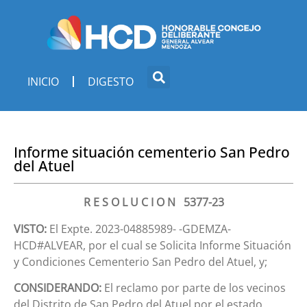
INICIO
DIGESTO
Informe situación cementerio San Pedro
del Atuel
R E S O L U C I O N 5377-23
VISTO:
El Expte. 2023-04885989- -GDEMZA-
HCD#ALVEAR, por el cual se Solicita Informe Situación
y Condiciones Cementerio San Pedro del Atuel, y;
CONSIDERANDO:
El reclamo por parte de los vecinos
del Distrito de San Pedro del Atuel por el estado