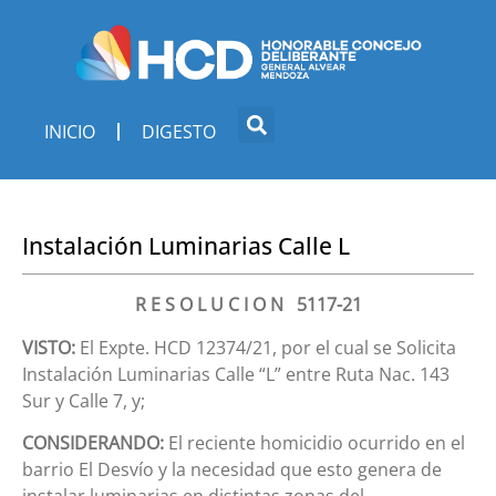
INICIO
DIGESTO
Instalación Luminarias Calle L
R E S O L U C I O N 5117-21
VISTO:
El Expte. HCD 12374/21, por el cual se Solicita
Instalación Luminarias Calle “L” entre Ruta Nac. 143
Sur y Calle 7, y;
CONSIDERANDO:
El reciente homicidio ocurrido en el
barrio El Desvío y la necesidad que esto genera de
instalar luminarias en distintas zonas del