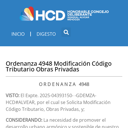
INICIO
DIGESTO
Ordenanza 4948 Modificación Código
Tributario Obras Privadas
O R D E N A N Z A 4948
VISTO:
El Expte. 2025-04393150- -GDEMZA-
HCD#ALVEAR, por el cual se Solicita Modificación
Código Tributario, Obras Privadas, y;
CONSIDERANDO:
La necesidad de promover el
desarrollo urbano armónico y sostenible de nuestro