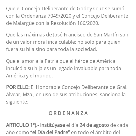
Que el Concejo Deliberante de Godoy Cruz se sumó
con la Ordenanza 7049/2020 y el Concejo Deliberante
de Malargüe con la Resolución 166/2020.
Que las máximas de José Francisco de San Martín son
de un valor moral incalculable; no solo para quien
fuera su hija sino para toda la sociedad.
Que el amor a la Patria que el héroe de América
inculcó a su hija es un legado invaluable para toda
América y el mundo.
POR ELLO:
El Honorable Concejo Deliberante de Gral.
Alvear, Mza.; en uso de sus atribuciones, sanciona la
siguiente:
O R D E N A N Z A
ARTICULO 1º).-
Institúyase
el día
24 de agosto
de cada
año como
“el Día del Padre”
en todo el ámbito del