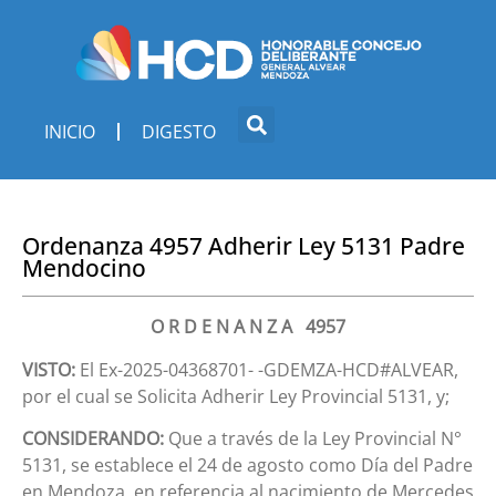
INICIO
DIGESTO
Ordenanza 4957 Adherir Ley 5131 Padre
Mendocino
O R D E N A N Z A 4957
VISTO:
El Ex-2025-04368701- -GDEMZA-HCD#ALVEAR,
por el cual se Solicita Adherir Ley Provincial 5131, y;
CONSIDERANDO:
Que a través de la Ley Provincial N°
5131, se establece el 24 de agosto como Día del Padre
en Mendoza, en referencia al nacimiento de Mercedes