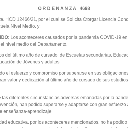
O R D E N A N Z A 4698
te. HCD 12466/21, por el cual se Solicita Otorgar Licencia Con
ela Nivel Medio, y;
NDO:
Los aconteceres causados por la pandemia COVID-19 en 
el nivel medio del Departamento.
s del último año de cursado, de Escuelas secundarias, Educac
ucación de Jóvenes y adultos.
o el esfuerzo y compromiso por superarse en sus obligacione
ran valor y dedicación al último año de cursado de sus estudios
 las diferentes circunstancias adversas emanadas por la pand
vención, han podido superarse y adaptarse con gran esfuerzo 
e enseñanza-aprendizaje.
ad educativa, por los aconteceres mencionados, no ha podido