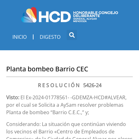
INICIO
DIGESTO
Planta bombeo Barrio CEC
R E S O L U C I Ó N 5426-24
Visto:
El Ex-2024-01778561- -GDEMZA-HCD#ALVEAR,
por el cual se Solicita a AySam resolver problemas
Planta de bombeo “Barrio C.E.C.,” y;
Considerando: La situación que continúan viviendo
los vecinos el Barrio «Centro de Empleados de
Comercios» de la Ciudad de General Alvear por olores