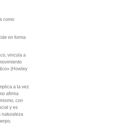
as como
cide en forma
co, vincula a
 movimiento
ético» (Howley
mplica a la vez
omo afirma
o mismo, con
cial y es
a naturaleza
uerpo.