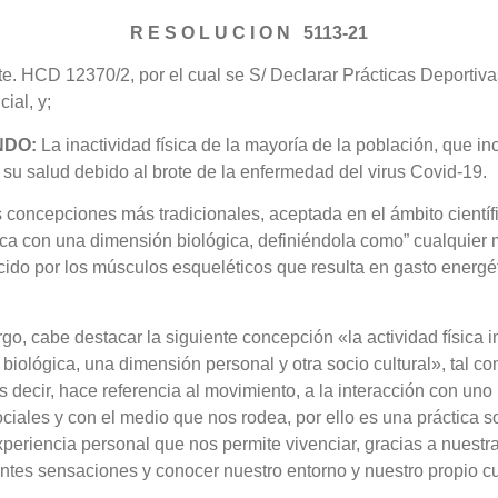
R E S O L U C I O N 5113-21
e. HCD 12370/2, por el cual se S/ Declarar Prácticas Deportiv
ial, y;
NDO:
La inactividad física de la mayoría de la población, que in
 su salud debido al brote de la enfermedad del virus Covid-19.
 concepciones más tradicionales, aceptada en el ámbito científi
ísica con una dimensión biológica, definiéndola como” cualquier
cido por los músculos esqueléticos que resulta en gasto energ
o, cabe destacar la siguiente concepción «la actividad física i
biológica, una dimensión personal y otra socio cultural», tal c
s decir, hace referencia al movimiento, a la interacción con un
ciales y con el medio que nos rodea, por ello es una práctica so
periencia personal que nos permite vivenciar, gracias a nuestr
rentes sensaciones y conocer nuestro entorno y nuestro propio c