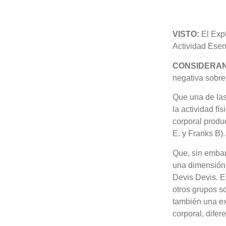
VISTO:
El Expt
Actividad Esenc
CONSIDERA
negativa sobre
Que una de las
la actividad f
corporal produ
E. y Franks B).
Que, sin embarg
una dimensión 
Devis Devis. E
otros grupos so
también una ex
corporal, dife