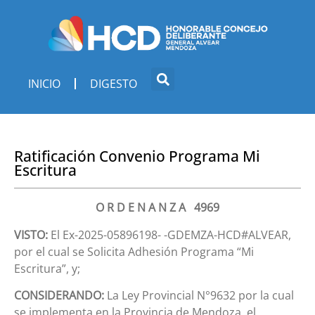
INICIO
DIGESTO
Ratificación Convenio Programa Mi
Escritura
O R D E N A N Z A 4969
VISTO:
El Ex-2025-05896198- -GDEMZA-HCD#ALVEAR,
por el cual se Solicita Adhesión Programa “Mi
Escritura”, y;
CONSIDERANDO:
La Ley Provincial N°9632 por la cual
se implementa en la Provincia de Mendoza, el