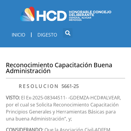
INICIO
DIGESTO
Reconocimiento Capacitación Buena
Administración
R E S O L U C I O N 5661-25
VISTO:
El Ex-2025-08344511- -GDEMZA-HCD#ALVEAR,
por el cual se Solicita Reconocimiento Capacitación
Principios Generales y Herramientas Básicas para
una buena Administración”, y;
CONSIDERANDO:
Que la Asociación Civil-ADFEM