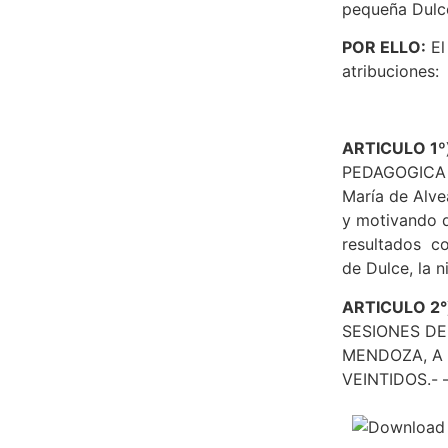
pequeña Dulce
POR ELLO:
El
atribuciones:
ARTICULO 1º
PEDAGOGICA Y
María de Alve
y motivando d
resultados co
de Dulce, la 
ARTICULO 2°
SESIONES D
MENDOZA, A 
VEINTIDOS.- 