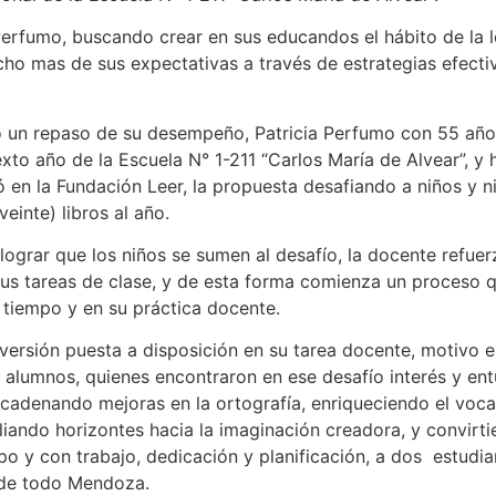
Perfumo, buscando crear en sus educandos el hábito de la l
ho mas de sus expectativas a través de estrategias efectiv
 un repaso de su desempeño, Patricia Perfumo con 55 año
xto año de la Escuela N° 1-211 “Carlos María de Alvear”, y
ó en la Fundación Leer, la propuesta desafiando a niños y ni
einte) libros al año.
lograr que los niños se sumen al desafío, la docente refuerz
 sus tareas de clase, y de esta forma comienza un proceso 
l tiempo y en su práctica docente.
versión puesta a disposición en su tarea docente, motivo e
 alumnos, quienes encontraron en ese desafío interés y ent
ncadenando mejoras en la ortografía, enriqueciendo el voca
iando horizontes hacia la imaginación creadora, y convirti
po y con trabajo, dedicación y planificación, a dos estudia
 de todo Mendoza.