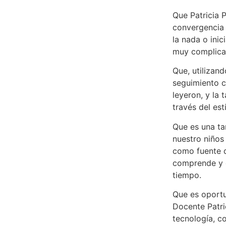
Que Patricia 
convergencia 
la nada o inic
muy complicad
Que, utilizand
seguimiento c
leyeron, y la
través del est
Que es una ta
nuestro niños
como fuente d
comprende y e
tiempo.
Que es oportu
Docente Patri
tecnología, c