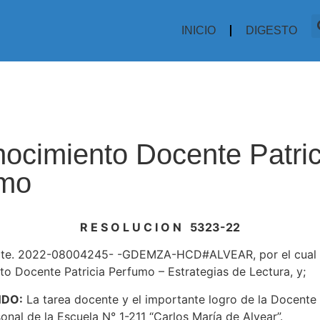
INICIO
DIGESTO
ocimiento Docente Patric
umo
R E S O L U C I O N 5323-22
te. 2022-08004245- -GDEMZA-HCD#ALVEAR, por el cual s
o Docente Patricia Perfumo – Estrategias de Lectura, y;
NDO:
La tarea docente y el importante logro de la Docente 
onal de la Escuela N° 1-211 “Carlos María de Alvear”.