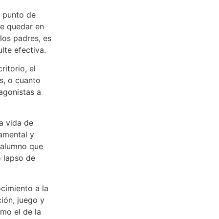
, punto de
de quedar en
 los padres, es
te efectiva.
itorio, el
s, o cuanto
tagonistas a
a vida de
damental y
 alumno que
o lapso de
cimiento a la
ión, juego y
omo el de la