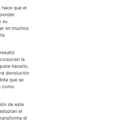
, hace que el
sponder
o su
azar en muchos
sta
resultó
ncorporen la
guste hacerlo,
una devolución
dida que se
os como
ión de este
adoptan el
transforma el