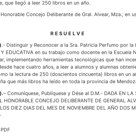
, que llegó a leer 250 libros en un año.
 Honorable Concejo Deliberante de Gral. Alvear, Mza.; en u
R E S U E L V E
)
.- Distinguir y Reconocer a la Sra. Patricia Perfumo por l
 EDUCATIVA en su trabajo como docente en la Escuela N°
ar, implementando herramientas tecnológicas que han ince
esde hace cuatro años, a leer a alumnos y alumnas obten
mo la lectura de 250 (doscientos cincuenta) libros en un a
niña que más libros ha leído en toda la provincia de Mendoz
).
– Comuníquese, Publíquese y Dése al D.M.- DADA EN LA
EL HONORABLE CONCEJO DELIBERANTE DE GENERAL ALV
LOS DIEZ DIAS DEL MES DE NOVIEMBRE DEL AÑO DOS M
–