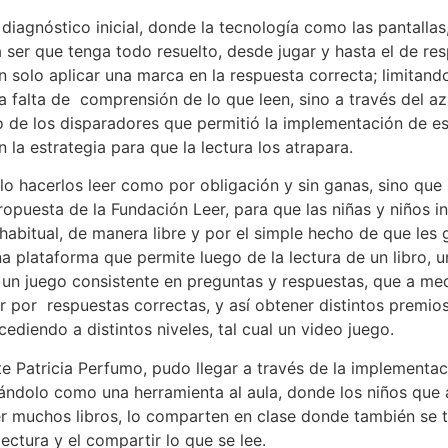
diagnóstico inicial, donde la tecnología como las pantallas
a ser que tenga todo resuelto, desde jugar y hasta el de re
n solo aplicar una marca en la respuesta correcta; limitand
la falta de comprensión de lo que leen, sino a través del 
o de los disparadores que permitió la implementación de e
 la estrategia para que la lectura los atrapara.
lo hacerlos leer como por obligación y sin ganas, sino que 
ropuesta de la Fundación Leer, para que las niñas y niños i
habitual, de manera libre y por el simple hecho de que les 
na plataforma que permite luego de la lectura de un libro, 
n un juego consistente en preguntas y respuestas, que a me
 por respuestas correctas, y así obtener distintos premi
ediendo a distintos niveles, tal cual un video juego.
e Patricia Perfumo, pudo llegar a través de la implementac
dándolo como una herramienta al aula, donde los niños que 
er muchos libros, lo comparten en clase donde también se 
lectura y el compartir lo que se lee.