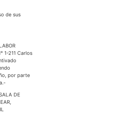
so de sus
a LABOR
 1-211 Carlos
ntivado
iendo
ño, por parte
a.-
 SALA DE
EAR,
IL