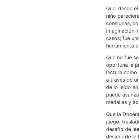
Que, desde el 
niño parecier
consignas, co
imaginación, 
casos; fue un
herramienta en
Que no fue so
oportuna la p
lectura como 
a través de u
de lo leído e
puede avanzar
medallas y acc
Que la Docent
juego, trasla
desafío de le
desafío de la 