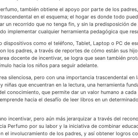
Perfumo, también obtiene el apoyo por parte de los padres
trascendental en el esquema; el hogar es donde todo pue
iar un recorrido que no tenga fin, y sin la predisposición de
o implementar cualquier herramienta pedagógica que resul
o dispositivos como el teléfono, Tablet, Laptop o PC de escr
on los padres, a través de reportes de cómo están sus hijo
 tarea docente de incentivar, se logra que sean también pro
ímulo hacia los niños para seguir adelante.
rea silenciosa, pero con una importancia trascendental en l
 y niñas que encuentran en la lectura, una herramienta fun
el conocimiento, que permite dar un valor humano a cada
mprende hacia el desafío de leer libros en un determinad
no incentivar, pero aún más jerarquizar a través del recono
cia Perfumo por su labor y la iniciativa de combinar educac
on el involucramiento de los padres, y así obtener logros c