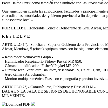
Padre, Jaime Prats; como también zona limítrofe con las Provincias 
Que teniendo en cuenta las atribuciones, facultades y principalmente 
el acudir a las autoridades del gobierno provincial a fin de peticiona
el nosocomio local.-
POR ELLO:
El Honorable Concejo Deliberante de Gral. Alvear, Mza.
R E S U E L V E
ARTICULO 1°).- Solicitar al Superior Gobierno de la Provincia de Me
Alvear, Mendoza, 5 (cinco) equipamientos con los siguientes elemento
– Respirador Neumovent Graph.-
– Humificador Respiratorio Fishery Paykel MR 850.
– Cámara humidificadora FisherY Paykel MR 290.
– Circuito resp. VenrStar*, sin látex, desechable, N, Calef., 1,2m, 10 
– Aero cámara Aerochamber.
– Monitor multiparamétrico Feas, con capnografia y presión invasiva.
ARTICULO 2°).- Comuníquese, Publíquese y Dése al D.M.-
DADA EN LA SALA DE SESIONES DEL HONORABLE CONC
MIL VEINTE. – – – – – – – – – – – – – – – – – – – – –