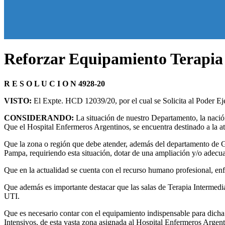
Reforzar Equipamiento Terapia 
R E S O L U C I O N 4928-20
VISTO:
El Expte. HCD 12039/20, por el cual se Solicita al Poder Ej
CONSIDERANDO:
La situación de nuestro Departamento, la naci
Que el Hospital Enfermeros Argentinos, se encuentra destinado a la a
Que la zona o región que debe atender, además del departamento de Ge
Pampa, requiriendo esta situación, dotar de una ampliación y/o adecua
Que en la actualidad se cuenta con el recurso humano profesional, en
Que además es importante destacar que las salas de Terapia Intermedi
UTI.
Que es necesario contar con el equipamiento indispensable para dicha 
Intensivos, de esta vasta zona asignada al Hospital Enfermeros Argen