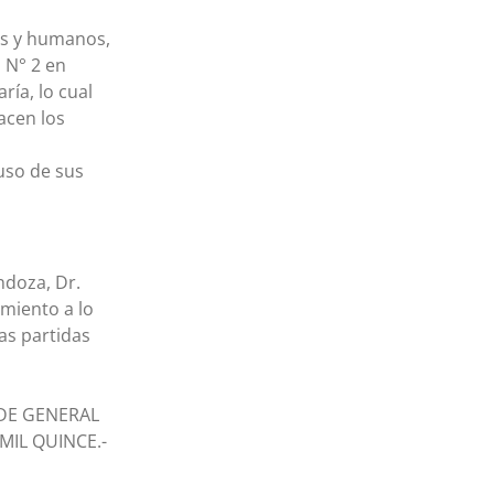
es y humanos,
o N° 2 en
ría, lo cual
acen los
uso de sus
ndoza, Dr.
imiento a lo
as partidas
 DE GENERAL
MIL QUINCE.-