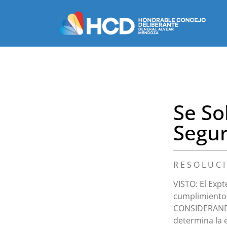
Se So
Segur
R E S O L U C 
VISTO: El Expt
cumplimiento 
CONSIDERANDO:
determina la 