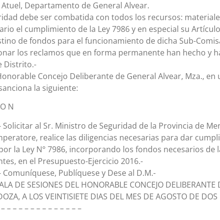
 Atuel, Departamento de General Alvear.
ridad debe ser combatida con todos los recursos: material
rio el cumplimiento de la Ley 7986 y en especial su Artícul
estino de fondos para el funcionamiento de dicha Sub-Comisa
ionar los reclamos que en forma permanente han hecho y h
 Distrito.-
Honorable Concejo Deliberante de General Alvear, Mza., en 
sanciona la siguiente:
 O N
 Solicitar al Sr. Ministro de Seguridad de la Provincia de Me
eratore, realice las diligencias necesarias para dar cumpl
or la Ley N° 7986, incorporando los fondos necesarios de l
tes, en el Presupuesto-Ejercicio 2016.-
- Comuníquese, Publíquese y Dese al D.M.-
SALA DE SESIONES DEL HONORABLE CONCEJO DELIBERANTE
OZA, A LOS VEINTISIETE DIAS DEL MES DE AGOSTO DE DOS 
 – – – – – – – – – – – – – –