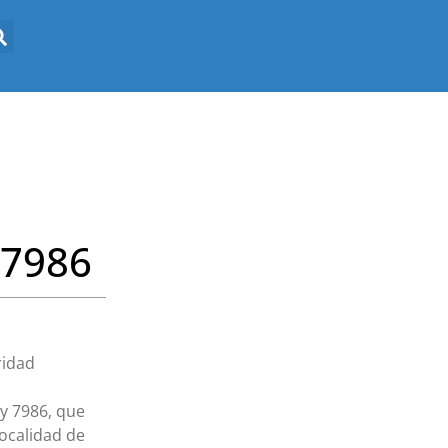
 7986
ridad
y 7986, que
localidad de