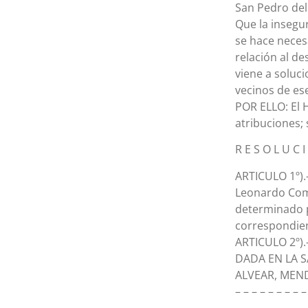
San Pedro del
Que la insegu
se hace necesa
relación al d
viene a soluc
vecinos de ese
POR ELLO: El 
atribuciones; 
R E S O L U C I
ARTICULO 1º).-
Leonardo Comp
determinado p
correspondien
ARTICULO 2º).
DADA EN LA 
ALVEAR, MEND
– – – – – – – – –