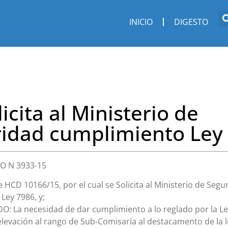
INICIO
DIGESTO
licita al Ministerio de
idad cumplimiento Ley
I O N 3933-15
e HCD 10166/15, por el cual se Solicita al Ministerio de Segu
Ley 7986, y;
 La necesidad de dar cumplimiento a lo reglado por la Le
elevación al rango de Sub-Comisaría al destacamento de la 