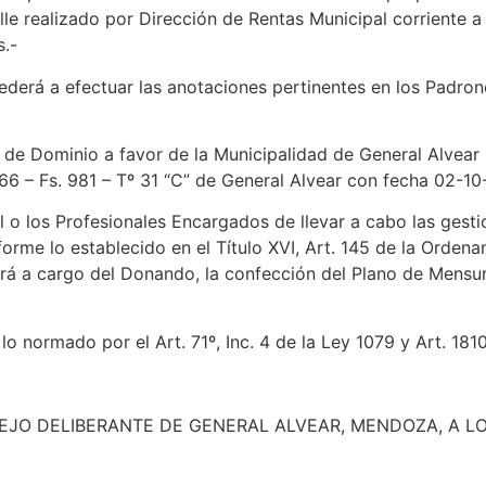
 realizado por Dirección de Rentas Municipal corriente a F
.-
derá a efectuar las anotaciones pertinentes en los Padron
a de Dominio a favor de la Municipalidad de General Alvear 
066 – Fs. 981 – Tº 31 “C” de General Alvear con fecha 02-10
 o los Profesionales Encargados de llevar a cabo las gestio
onforme lo establecido en el Título XVI, Art. 145 de la Ord
á a cargo del Donando, la confección del Plano de Mensura,
 normado por el Art. 71º, Inc. 4 de la Ley 1079 y Art. 1810
JO DELIBERANTE DE GENERAL ALVEAR, MENDOZA, A LOS