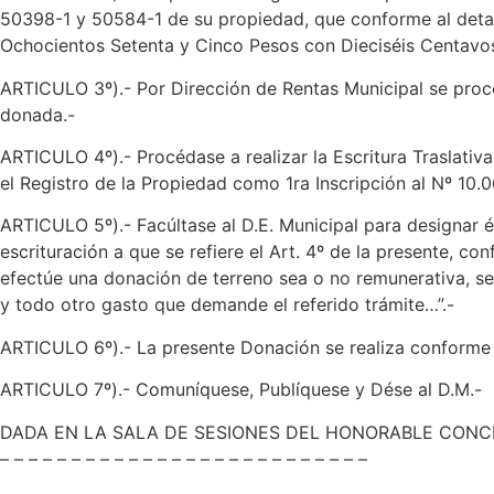
50398-1 y 50584-1 de su propiedad, que conforme al detalle
Ochocientos Setenta y Cinco Pesos con Dieciséis Centavos
ARTICULO 3º).- Por Dirección de Rentas Municipal se proce
donada.-
ARTICULO 4º).- Procédase a realizar la Escritura Traslativ
el Registro de la Propiedad como 1ra Inscripción al Nº 10.
ARTICULO 5º).- Facúltase al D.E. Municipal para designar él
escrituración a que se refiere el Art. 4º de la presente, c
efectúe una donación de terreno sea o no remunerativa, ser
y todo otro gasto que demande el referido trámite…”.-
ARTICULO 6º).- La presente Donación se realiza conforme lo
ARTICULO 7º).- Comuníquese, Publíquese y Dése al D.M.-
DADA EN LA SALA DE SESIONES DEL HONORABLE CONCE
– – – – – – – – – – – – – – – – – – – – – – – – – –