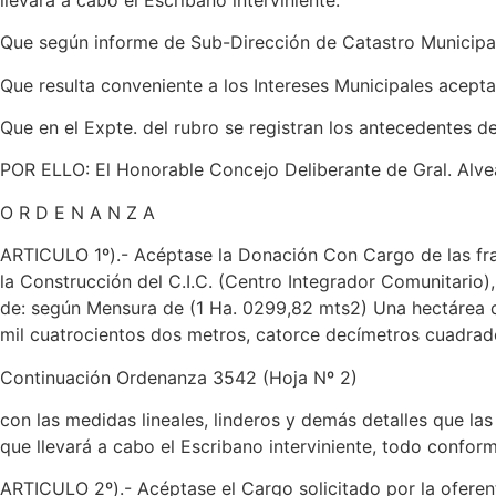
Que según informe de Sub-Dirección de Catastro Municipal, 
Que resulta conveniente a los Intereses Municipales acept
Que en el Expte. del rubro se registran los antecedentes 
POR ELLO: El Honorable Concejo Deliberante de Gral. Alvear
O R D E N A N Z A
ARTICULO 1º).- Acéptase la Donación Con Cargo de las frac
la Construcción del C.I.C. (Centro Integrador Comunitario)
de: según Mensura de (1 Ha. 0299,82 mts2) Una hectárea 
mil cuatrocientos dos metros, catorce decímetros cuadrad
Continuación Ordenanza 3542 (Hoja Nº 2)
con las medidas lineales, linderos y demás detalles que las
que llevará a cabo el Escribano interviniente, todo conform
ARTICULO 2º).- Acéptase el Cargo solicitado por la oferen