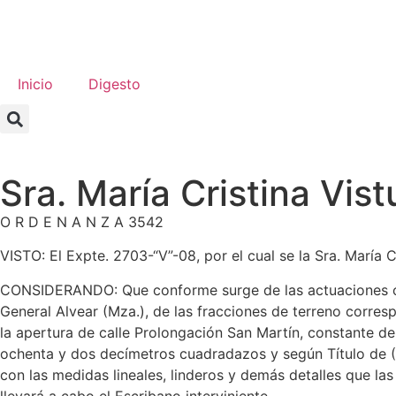
Inicio
Digesto
Sra. María Cristina Vis
O R D E N A N Z A 3542
VISTO: El Expte. 2703-“V”-08, por el cual se la Sra. María C
CONSIDERANDO: Que conforme surge de las actuaciones obra
General Alvear (Mza.), de las fracciones de terreno corresp
la apertura de calle Prolongación San Martín, constante 
ochenta y dos decímetros cuadradazos y según Título de (
con las medidas lineales, linderos y demás detalles que las
llevará a cabo el Escribano interviniente.