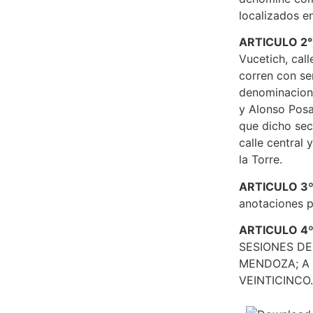
localizados en
ARTICULO 2°
Vucetich, cal
corren con se
denominacione
y Alonso Posa
que dicho sec
calle central 
la Torre.
ARTICULO 3º
anotaciones p
ARTICULO 4º
SESIONES D
MENDOZA; A 
VEINTICINCO.