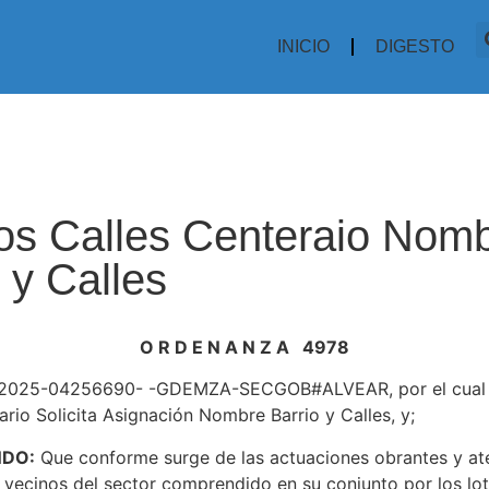
INICIO
DIGESTO
os Calles Centeraio Nom
 y Calles
O R D E N A N Z A 4978
-2025-04256690- -GDEMZA-SECGOB#ALVEAR, por el cual 
ario Solicita Asignación Nombre Barrio y Calles, y;
NDO:
Que conforme surge de las actuaciones obrantes y ate
r vecinos del sector comprendido en su conjunto por los lo