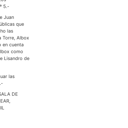
º 5.-
le Juan
públicas que
ho las
a Torre, Albox
o en cuenta
 Albox como
le Lisandro de
uar las
.-
 SALA DE
EAR,
IL