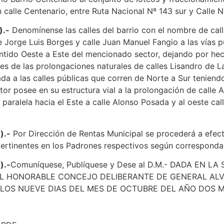
 calle Centenario, entre Ruta Nacional Nº 143 sur y Calle N
).-
Denomínense las calles del barrio con el nombre de cal
le Jorge Luis Borges y calle Juan Manuel Fangio a las vías 
ntido Oeste a Este del mencionado sector, dejando por hec
s de las prolongaciones naturales de calles Lisandro de L
da a las calles públicas que corren de Norte a Sur teniend
tor posee en su estructura vial a la prolongación de calle
y paralela hacia el Este a calle Alonso Posada y al oeste cal
).-
Por Dirección de Rentas Municipal se procederá a efect
ertinentes en los Padrones respectivos según corresponda
).-
Comuníquese, Publíquese y Dese al D.M.- DADA EN LA
EL HONORABLE CONCEJO DELIBERANTE DE GENERAL ALV
LOS NUEVE DIAS DEL MES DE OCTUBRE DEL AÑO DOS M