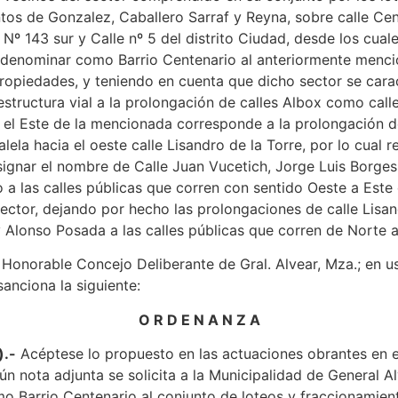
tos de Gonzalez, Caballero Sarraf y Reyna, sobre calle Cen
Nº 143 sur y Calle nº 5 del distrito Ciudad, desde los cuale
 denominar como Barrio Centenario al anteriormente menc
ropiedades, y teniendo en cuenta que dicho sector se cara
structura vial a la prolongación de calles Albox como calle
a el Este de la mencionada corresponde a la prolongación d
lela hacia el oeste calle Lisandro de la Torre, por lo cual r
ignar el nombre de Calle Juan Vucetich, Jorge Luis Borges
 a las calles públicas que corren con sentido Oeste a Este 
ctor, dejando por hecho las prolongaciones de calle Lisa
y Alonso Posada a las calles públicas que corren de Norte a
 Honorable Concejo Deliberante de Gral. Alvear, Mza.; en u
sanciona la siguiente:
O R D E N A N Z A
).-
Acéptese lo propuesto en las actuaciones obrantes en e
ún nota adjunta se solicita a la Municipalidad de General Al
 Barrio Centenario al conjunto de loteos y fraccionamien