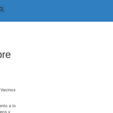
bre
Vecinos
nto a lo
teos y