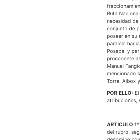
fraccionamien
Ruta Nacional 
necesidad de
conjunto de p
poseer en su e
paralela haci
Posada, y para
procedente as
Manuel Fangio
mencionado se
Torre, Albox 
POR ELLO:
El
atribuciones, 
ARTICULO 1º
del rubro, seg
denomine como